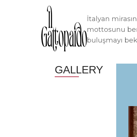
İtalyan mirasın
mottosunu ben
buluşmayı bekl
GALLERY